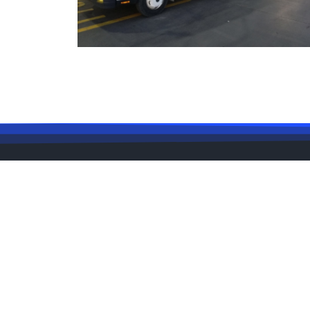
Çalışm
Hafta İ
7 Gü
© 2023
Başakşehir Çekici
|
Web Tasarım
Hafta 
7 Gü